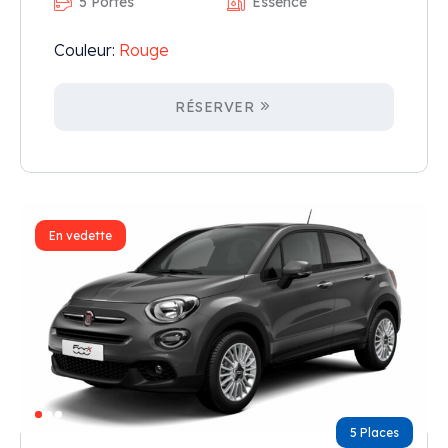
5 Portes
Essence
Couleur:
Rouge
RÉSERVER
En vedette
5 Places