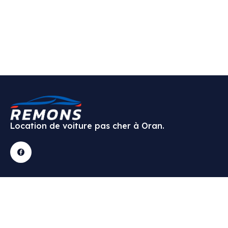
Location de voiture pas cher à Oran.
Nous
Service
Nos
Newslette