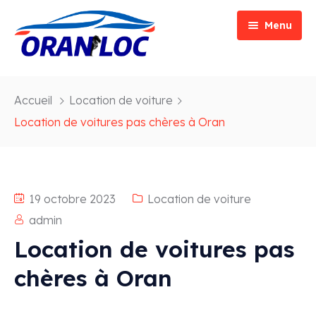
Menu
Accueil
Accueil
Location de voiture
Véhicules
Location de voitures pas chères à Oran
Transfert
Crossover Tigo 2 Pro
Services
Crossover Fiat 500X
19 octobre 2023
Location de voiture
Promos
Luxe Forthing T5 Evo
admin
Location de voitures pas
Special Offer
chères à Oran
New Products