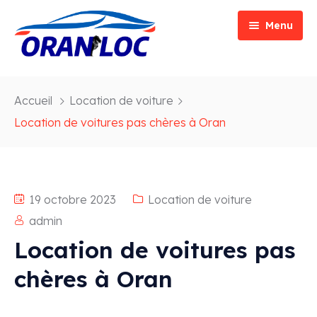
Menu
Accueil
Accueil
Location de voiture
Véhicules
Location de voitures pas chères à Oran
Transfert
Crossover Tigo 2 Pro
Services
Crossover Fiat 500X
19 octobre 2023
Location de voiture
Promos
Luxe Forthing T5 Evo
admin
Location de voitures pas
Special Offer
chères à Oran
New Products